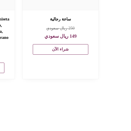
ساعة رجالية
iseta
o,
250
ريال سعودي
a,
149
ريال سعودي
erano
شراء الآن